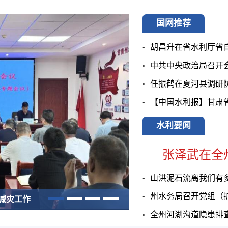
国网推荐
胡昌升在省水利厅省自
中共中央政治局召开会
任振鹤在夏河县调研防
【中国水利报】甘肃省水
水利要闻
山洪泥石流离我们有
州水务局召开党组（
减灾工作
全州河湖沟道隐患排