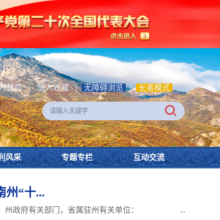
为首页
|
加入收藏
|
无障碍浏览
|
长者模式
利风采
专题专栏
互动交流
“十...
府，州政府有关部门，省属驻州有关单位： ...