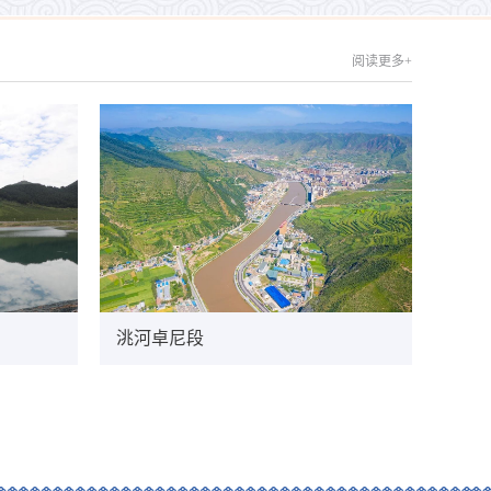
阅读更多+
洮河卓尼段