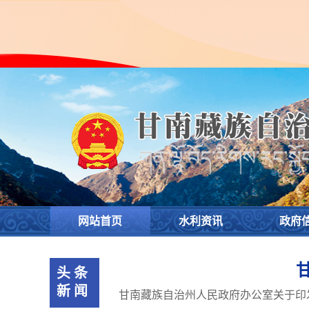
欢
迎
进
入
甘
南
藏
族
自
治
州
水
务
网站首页
水利资讯
政府
局,
盲
人
头条
用
新闻
户
甘南藏族自治州人民政府办公室关于
使