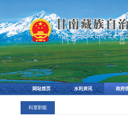
欢
迎
进
入
甘
南
藏
族
自
治
州
水
务
网站首页
水利资讯
政府
局,
盲
人
科室职能
用
户
使