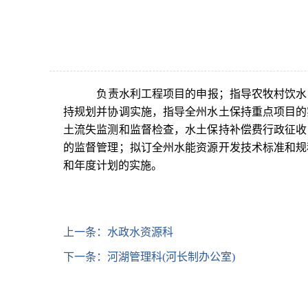
用
操
作
智
能
负责水利工程项目的申报；指导农牧村饮水
引
持规划并协调实施，指导全州水土保持重点项目的
导，
土流失监测和监督检查，水土保持补偿费行政征收
请
按
的监督管理；拟订全州水能资源开发技术标准和规
快
和年度计划的实施。
捷
键
Ctrl+Alt+9
上一条：
水政水资源科
下一条：
河湖管理科(河长制办公室)