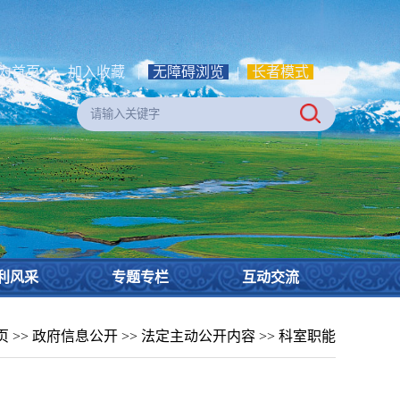
为首页
|
加入收藏
|
无障碍浏览
|
长者模式
利风采
专题专栏
互动交流
页
>>
政府信息公开
>>
法定主动公开内容
>>
科室职能