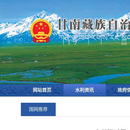
欢
迎
进
入
甘
南
藏
族
自
治
州
水
务
网站首页
水利资讯
政府
局,
盲
人
国网推荐
用
户
使