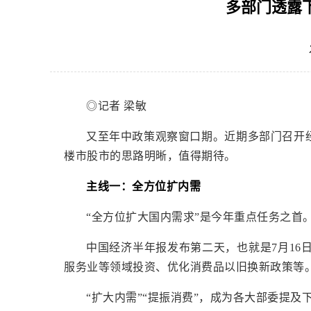
多部门透露
用
操
作
智
能
引
◎记者 梁敏
导，
请
又至年中政策观察窗口期。近期多部门召开
按
楼市股市的思路明晰，值得期待。
快
捷
主线一：全方位扩内需
键
Ctrl+Alt+9
“全方位扩大国内需求”是今年重点任务之首
中国经济半年报发布第二天，也就是7月1
服务业等领域投资、优化消费品以旧换新政策等
“扩大内需”“提振消费”，成为各大部委提