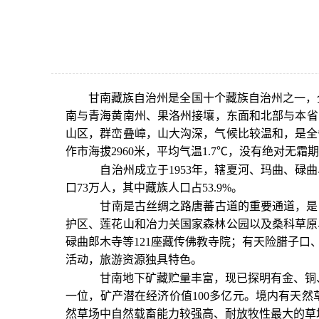
用
操
作
智
能
甘南藏族自治州是全国十个藏族自治州之一，
引
南与青海黄南州、果洛州接壤，东面和北部与本省陇
导，
山区，群峦叠嶂，山大沟深，气候比较温和，是全
请
作市海拔2960米，平均气温1.7℃，没有绝对无霜
按
快
自治州成立于1953年，辖夏河、玛曲、碌
捷
口73万人，其中藏族人口占53.9%。
键
甘南是古丝绸之路唐蕃古道的重要通道，是
Ctrl+Alt+9
护区、莲花山和冶力关国家森林公园以及桑科草原
碌曲郎木寺等121座藏传佛教寺院；有天险腊子
活动，旅游资源独具特色。
甘南地下矿藏贮量丰富，现已探明有金、铜、
一位，矿产潜在经济价值100多亿元。境内有天然草
然草场中自然载畜能力较强高、耐放牧性最大的草场