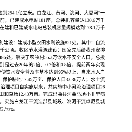
到254.1亿立米。白龙江、黄河、洮河、大夏河“一
，已建成水电站181座，总装机容量达130.6万千
。在建和已建成水电站总装机容量规模达到178.1万千
。
利建设：建成小型农田水利设施821处，其中：自流
8.98千公顷。牧区节水灌溉建设：国家先后给我州安排
486处，解决了农牧村55.3万饮水不安全人口，总投
是过去20年的2倍、0.7倍和0.8倍。提前两年实现
15年使饮水安全普及率基本达到95%以上，自来水入户
保护耕地17.45万亩、保护人口33.36万人；水土流
河流治理项目自实施以来，共实施中小河流治理项目26
保护农田和草场12.43万亩。完成玛曲县河曲马场小Ⅱ型病
度，实施白龙江干流迭部县城段、洮河干流卓尼县城
2万元。