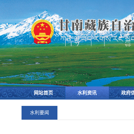
欢
迎
进
入
甘
南
藏
族
自
治
州
水
务
网站首页
水利资讯
政府
局,
盲
人
水利要闻
用
户
使