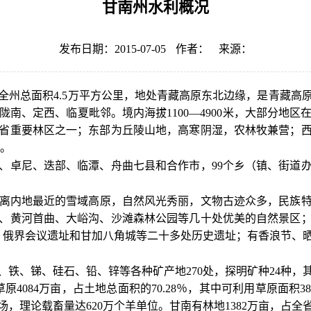
甘南州水利概况
发布日期：2015-07-05
作者：
来源：
全州总面积4.5万平方公里，地处青藏高原东北边缘，是青藏高
南、定西、临夏毗邻。境内海拔1100—4900米，大部分地区在
省重要林区之一；东部为丘陵山地，高寒阴湿，农林牧兼营；
期。
曲、卓尼、迭部、临潭、舟曲七县和合作市，99个乡（镇、街道
离内地最近的雪域高原，自然风光秀丽，文物古迹众多，民族特
、黄河首曲、大峪沟、沙滩森林公园等几十处优美的自然景区
口、俄界会议遗址和甘加八角城等二十多处历史遗址；有香浪节、
铁、锑、硅石、铅、锌等各种矿产地270处，探明矿种24种，
原4084万亩，占土地总面积的70.28％，其中可利用草原面积3
，理论载畜量达620万个羊单位。甘南有林地1382万亩，占全