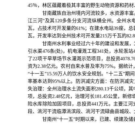
45％，林区蕴藏着极其丰富的野生动物资源和药
甘南藏族自治州境内河流较多，水资源丰富。全州
江三河”及其120多条分支河流纵横全州。全州水电
瓦，占技术可开发量的61%；在建水电站39座，总装
瓦，开发率达到全州技术可开发量215万千瓦的82.
甘南州水利事业经过六十年的建设和发展，为
引水渠476条(处)，机电灌溉工程341处，水轮泵
了22项干旱草场节水灌溉示范项目，总投资4078.
资为2.38亿元。农村自来水普及率为75%。据统计
“十一五”15.59万人的饮水安全规划。“十二五”
率基本达到95%以上。防洪减灾方面：在防洪减灾方面建
失治理：全州治理水土流失面积280.13千公顷，
项，总投资2.48亿元，治理河长181.45公里，新修
险水库除险加固项目，总投资441万元。主要江
段、洮河干流临潭洮滨段、洮河干流碌曲县城段、大
甘南州“十一五”时期以来，已建、续建及储
上一条：
甘肃旱区150万人用水问题解决
下一条：
10家单位在全省水利局长会议上作交流发言