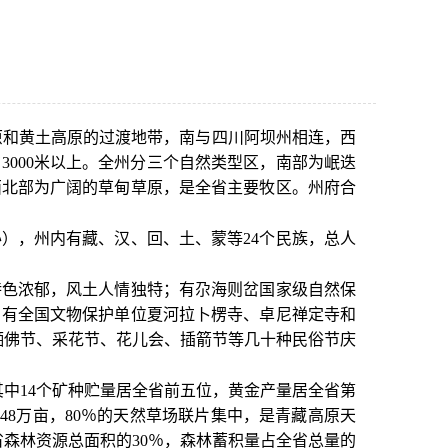
原和黄土高原的过渡地带，南与四川阿坝州相连，西
1
2
3
3000米以上。全州分三个自然类型区，南部为岷迭
西北部为广阔的草甸草原，是全省主要牧区。州府合
办），州内有藏、汉、回、土、蒙等24个民族，总人
色浓郁，风土人情独特；有尕海则岔国家级自然保
；有全国文物保护单位夏河拉卜楞寺、卓尼禅定寺和
晒佛节、采花节、花儿会、插箭节等几十种民俗节庆
其中14个矿种贮量居全省前五位，黄金产量居全省第
848万亩，80％的天然草场联片集中，是青藏高原天
省森林资源总面积的30％，森林蓄积量占全省总量的