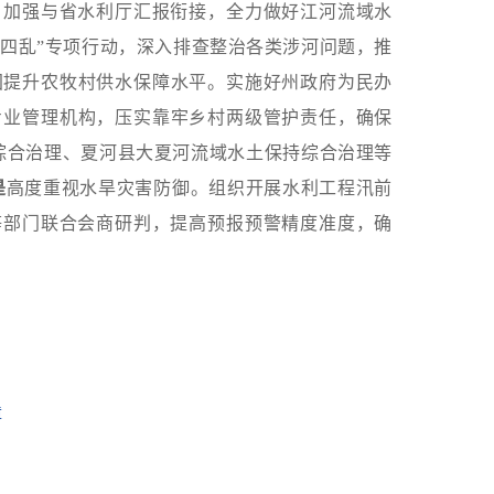
。
加强与省水利厅汇报衔接，全力做好江河流域水
清四乱”专项行动，深入排查整治各类涉河问题，推
固提升农牧村供水保障水平。
实施好州政府为民办
专业管理机构，压实靠牢乡村两级管护责任，确保
综合治理、夏河县大夏河流域水土保持综合治理等
是
高度重视水旱灾害防御。组织开展水利工程汛前
等部门联合会商研判，提高预报预警精度准度，
确
障