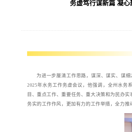
务虚笃行谋新篇 凝心
用
操
作
智
能
引
导，
请
按
快
为进一步厘清工作思路，谋深、谋实、谋细2
捷
键
2025年水务工作务虚会议，他强调，全州水
Ctrl+Alt+9
目、重点工作、重要任务、重大决策和为民办实事
务实的工作作风，更加有力的工作举措，全力推