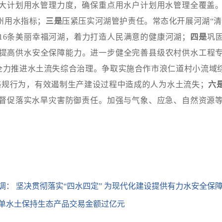
大计划用水管理力度，确保重点用水户计划用水管理全覆盖
州用水指标；
三是
压紧压实河湖管护责任。常态化开展
河湖“
16条美丽幸福河湖，着力打造人民满意的健康河湖；
四
是
巩
步提高供水安全保障能力。
进一步健全完善县级农村供水工程
全力推进水土流失综合治理。
争取实
施
合作市浪仁道村小流域
违规行为，有效遏制生产建设过程中造成的人为水土流失；
六
督促落实水旱灾害防御责任。加强与气象、应急、自然资源
： 坚决贯彻落实“四水四定” 为现代化建设提供有力水安全保
单水土保持生态产品交易金额过亿元