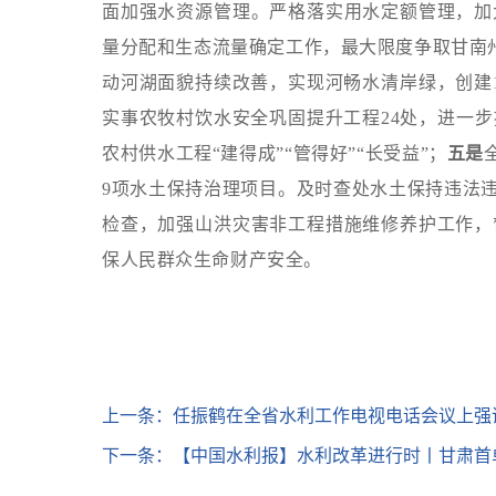
面加强水资源管理。严格落实用水定额管理，加
量分配
和生态流量确定工作，最大限度
争取甘南
动河湖面貌持续改善，实现河畅水清岸绿，创建
实事农牧村饮水安全巩固提升工程24处，进一
农村供水工程“建得成”“管得好”“长受益”；
五是
9项水土保持治理项目。
及时查处水土保持违法
检查，加强山洪灾害非工程措施维修养护工作，
保人民群众生命财产安全。
上一条：
任振鹤在全省水利工作电视电话会议上强调
下一条：
【中国水利报】水利改革进行时丨甘肃首