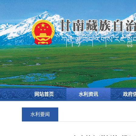
欢
迎
进
入
甘
南
藏
族
自
治
州
水
务
网站首页
水利资讯
政府
局,
盲
人
水利要闻
用
户
使