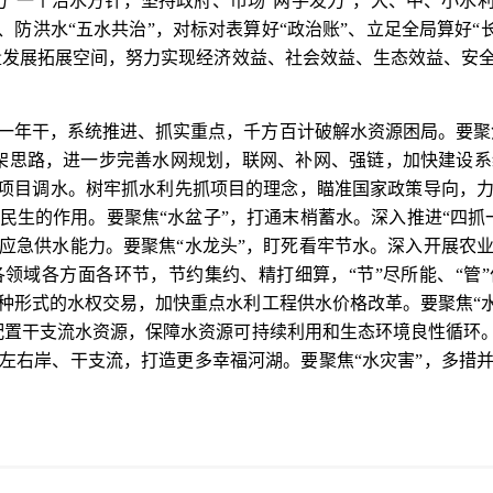
”一个治水方针，坚持政府、市场“两手发力”，大、中、小水
、防洪水“五水共治”，对标对表算好“政治账”、立足全局算好“长
质量发展拓展空间，努力实现经济效益、社会效益、生态效益、安
一年干，系统推进、抓实重点，千方百计破解水资源困局。要聚焦
架思路，进一步完善水网规划，联网、补网、强链，加快建设
抓项目调水。树牢抓水利先抓项目的理念，瞄准国家政策导向，
民生的作用。要聚焦“水盆子”，打通末梢蓄水。深入推进“四抓
应急供水能力。要聚焦“水龙头”，盯死看牢节水。深入开展农
领域各方面各环节，节约集约、精打细算，“节”尽所能、“管”
种形式的水权交易，加快重点水利工程供水价格改革。要聚焦“水
配置干支流水资源，保障水资源可持续利用和生态环境良性循环。
左右岸、干支流，打造更多幸福河湖。要聚焦“水灾害”，多措