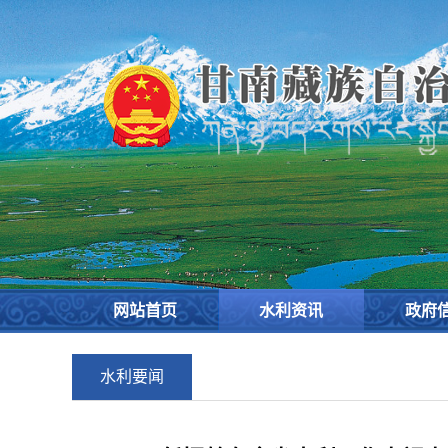
欢
迎
进
入
甘
南
藏
族
自
治
州
水
务
网站首页
水利资讯
政府
局,
盲
人
水利要闻
用
户
使