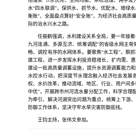
彻落实“节水优先、空间均衡、系统治理、两手发力
水“四水联调”，保供水、抓节水、优配水、增绿水
衡账”、全面盘点算好“安全账”，为经济社会高
际的治水兴水之路。
任振鹤强调，水利建设关系全局，要一年接着
九河连通、多源互济、统筹调配”的省级水网主骨
畅、调控有序的水网体系。要聚焦“水工程”，狠
建工程，进一步发挥水利投资稳增长、扩内需、惠
建设一批高质量调蓄设施，提升水资源调蓄能力和
水控水行动，把深度节水理念融入经济社会发展各
权、水价改革，推动流域、地区、行业、用户间多
中优”，开展跨市州河流水量分配工作，科学合理
为牵引、解决河湖突出问题为重点，统筹上下游、
防御工作体系，坚决守牢水旱灾害防御底线。
王钧主持，张伟文参加。