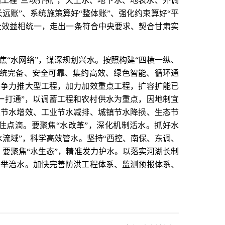
利工程“三项齐抓”，天上水、地下水、地表水、外调
远账”、系统施策算好“整体账”、强化约束算好“平
全效益相统一，走出一条符合中央要求、契合甘肃实
“水网络”，谋深规划兴水。按照构建“四横一纵、
系统完备、安全可靠、集约高效、绿色智能、循环通
力争力推大型工程，加力加效重点工程，扩容扩能已
一打通”，以调蓄工程和农村供水为重点，因地制宜
业节水增效、工业节水减排、城镇节水降损、生态节
住点滴。要聚焦“水改革”，深化机制活水。抓好水
流域”，科学高效管水。坚持“西控、南保、东调、
要聚焦“水生态”，精准发力护水。以落实河湖长制
并举治水。加快完善防洪工程体系、监测预报体系、