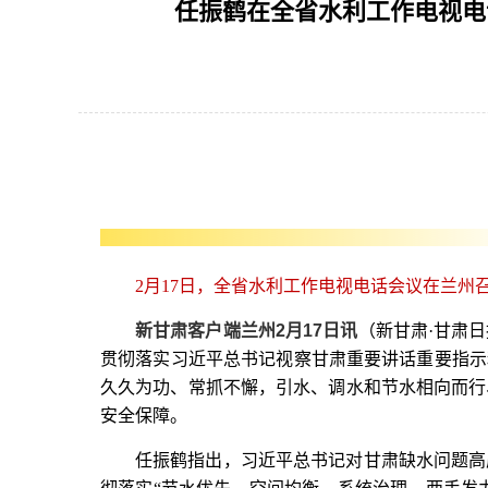
任振鹤在全省水利工作电视电
用
操
作
智
能
引
导，
请
按
快
捷
2月17日，全省水利工作电视电话会议在兰州
键
新甘肃客户端兰州2月17日讯
（新甘肃·甘肃
Ctrl+Alt+9
贯彻落实习近平总书记视察甘肃重要讲话重要指示
久久为功、常抓不懈，引水、调水和节水相向而行
安全保障。
任振鹤指出，习近平总书记对甘肃缺水问题高