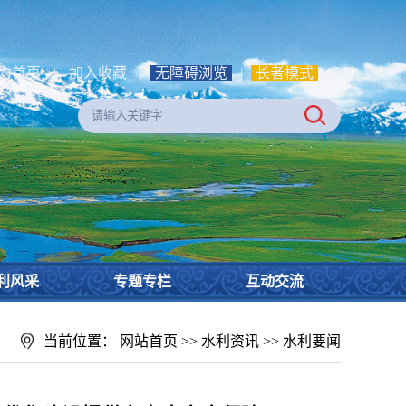
为首页
|
加入收藏
|
无障碍浏览
|
长者模式
利风采
专题专栏
互动交流
当前位置：
网站首页
>>
水利资讯
>>
水利要闻