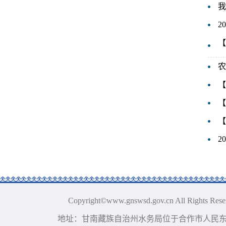
我
2
【
农
【
【
【
2
Copyright©www.gnswsd.gov.cn Al
地址：甘南藏族自治州水务局位于合作市人民东街80