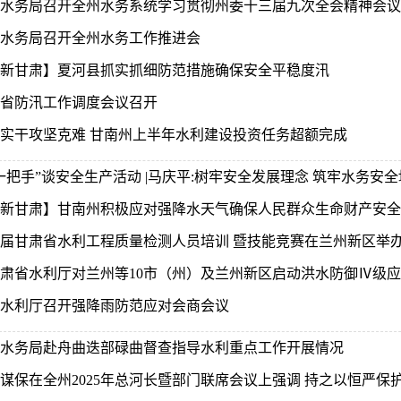
水务局召开全州水务系统学习贯彻州委十三届九次全会精神会议
水务局召开全州水务工作推进会
新甘肃】夏河县抓实抓细防范措施确保安全平稳度汛
省防汛工作调度会议召开
实干攻坚克难 甘南州上半年水利建设投资任务超额完成
一把手”谈安全生产活动 |马庆平:树牢安全发展理念 筑牢水务安全堤
新甘肃】甘南州积极应对强降水天气确保人民群众生命财产安全
届甘肃省水利工程质量检测人员培训 暨技能竞赛在兰州新区举
肃省水利厅对兰州等10市（州）及兰州新区启动洪水防御Ⅳ级
水利厅召开强降雨防范应对会商会议
水务局赴舟曲迭部碌曲督查指导水利重点工作开展情况
谋保在全州2025年总河长暨部门联席会议上强调 持之以恒严保护久