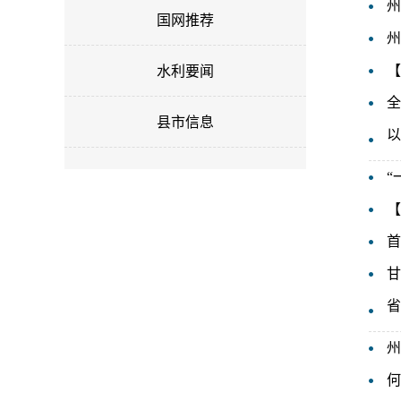
州
用
国网推荐
州
操
作
【
水利要闻
智
全
能
县市信息
引
以
导，
请
“
按
【
快
捷
首
键
Ctrl+Alt+9
甘
省
州
何