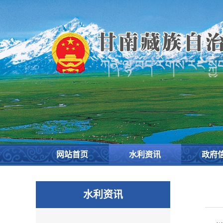
欢
迎
进
入
甘
南
藏
族
自
治
州
水
务
网站首页
水利资讯
政府
局,
盲
人
水利资讯
用
户
使