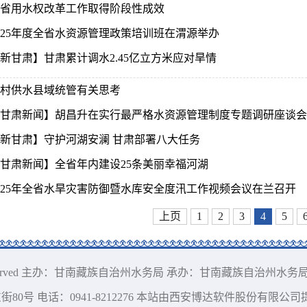
省用水权改革工作取得阶段性成效
025年度全省水资源管理政策培训班在渭源举办
新甘肃】甘肃累计调水2.45亿立方米应对旱情
村供水县域统管有关思考
甘肃新闻】胡昌升在实行最严格水资源管理制度专题调研座谈会上强
新甘肃】守护河湖安澜 甘肃部署八大任务
甘肃新闻】全省年内建设25条美丽幸福河湖
025年全省水旱灾害防御暨水库安全度汛工作视频会议在兰召开
上页
1
2
3
4
5
l Rights Reserved 主办：甘南藏族自治州水务局 承办：甘南藏族自治州水
号 电话：0941-8212276 本站由西安博达软件股份有限公